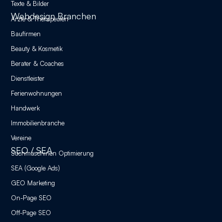
Texte & Bilder
Webdesign Branchen
Ärzte & Therapeuten
Baufirmen
Beauty & Kosmetik
Berater & Coaches
Dienstleister
Ferienwohnungen
Handwerk
Immobilienbranche
Vereine
SEO / SEA
Suchmaschinen Optimierung
SEA (Google Ads)
GEO Marketing
On-Page SEO
Off-Page SEO