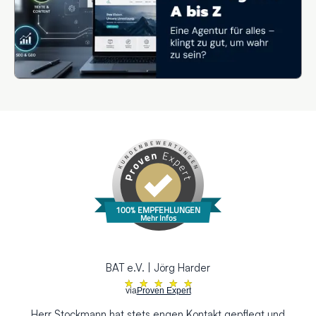
100% EMPFEHLUNGEN
Mehr Infos
BAT e.V. | Jörg Harder
★
★
★
★
★
via
Proven Expert
Herr Stockmann hat stets engen Kontakt gepflegt und