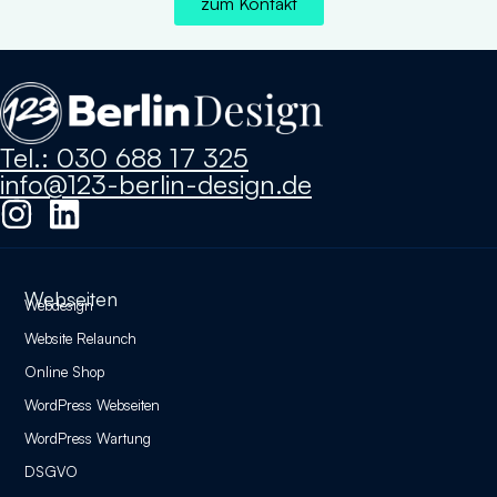
zum Kontakt
Tel.: 030 688 17 325
info@123-berlin-design.de
Webseiten
Webdesign
Website Relaunch
Online Shop
WordPress Webseiten
WordPress Wartung
DSGVO