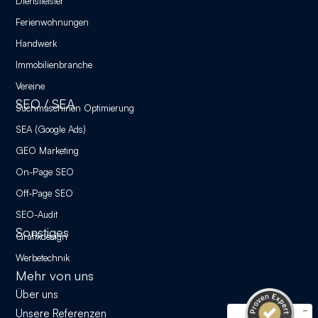
Dienstleister
Ferienwohnungen
Handwerk
Immobilienbranche
Vereine
SEO / SEA
Suchmaschinen Optimierung
SEA (Google Ads)
GEO Marketing
On-Page SEO
Off-Page SEO
SEO-Audit
Kundenbewertungen und Erfahrungen zu
Stockmann & Wawrzyniak GbR - 123 Berlin Design
Sonstiges
Grafikdesign
SEHR GUT
Werbetechnik
%
100
Mehr von uns
Empfehlungen auf
ProvenExpert.com
Über uns
5,00
/
4,98
Unsere Referenzen