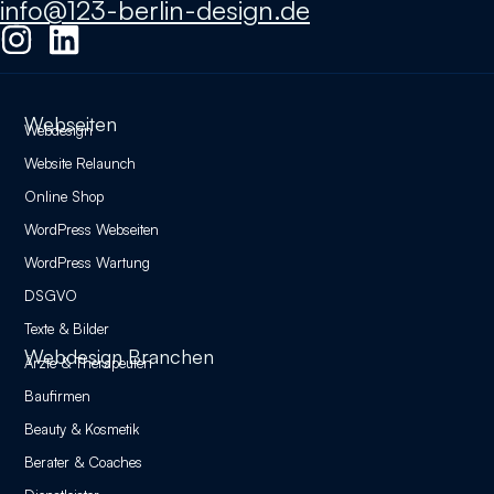
info@123-berlin-design.de
Webseiten
Webdesign
Website Relaunch
Online Shop
WordPress Webseiten
WordPress Wartung
DSGVO
Texte & Bilder
Webdesign Branchen
Ärzte & Therapeuten
Baufirmen
Beauty & Kosmetik
Berater & Coaches