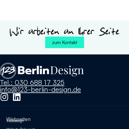
zum Kontakt
Tel.: 030 688 17 325
info@123-berlin-design.de
Webseiten
Webdesign