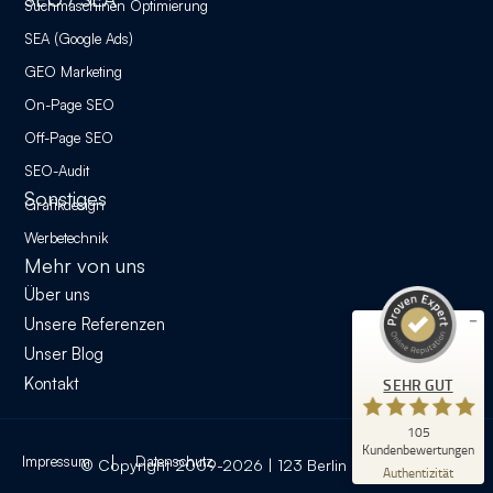
Suchmaschinen Optimierung
SEA (Google Ads)
GEO Marketing
On-Page SEO
Off-Page SEO
SEO-Audit
Kundenbewertungen und Erfahrungen zu
Stockmann & Wawrzyniak GbR - 123 Berlin Design
Sonstiges
Grafikdesign
Werbetechnik
SEHR GUT
%
100
Mehr von uns
Empfehlungen auf
ProvenExpert.com
Über uns
5,00
/
4,98
Unsere Referenzen
62
43
Unser Blog
Bewertungen auf
5
Bewertungen von
Kontakt
SEHR GUT
ProvenExpert.com
anderen Quellen
105
Blick aufs ProvenExpert-Profil werfen
Kundenbewertungen
Impressum
Datenschutz
© Copyright 2009-2026 | 123 Berlin Design ®
30.07.2026
Authentizität