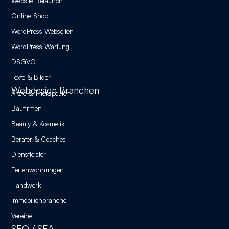
Website Relaunch
Online Shop
WordPress Webseiten
WordPress Wartung
DSGVO
Texte & Bilder
Webdesign Branchen
Ärzte & Therapeuten
Baufirmen
Beauty & Kosmetik
Berater & Coaches
Dienstleister
Ferienwohnungen
Handwerk
Immobilienbranche
Vereine
SEO / SEA