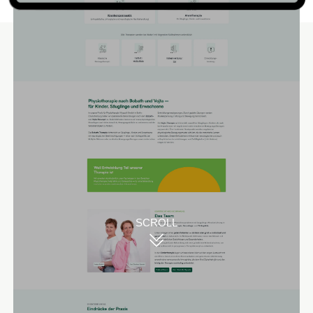
Unsere Lösungen
Wir haben für die Praxis für Physiotherapie und Heilpraktik
Wysocki & Streich einen kompletten
Website-Relaunch
durchgeführt. Die Seite ist nun ein moderner One-Pager,
auf dem alle wichtigen Inhalte direkt sichtbar sind. Über
den Header kann außerdem direkt zu den einzelnen
Abschnitten navigiert werden. Dank moderner Technik im
Hintergrund lädt die Seite schnell und schafft dadurch ein
angenehmes Surferlebnis.
SCROLL
Durch einen Umschalter können Websitebesucher nun
direkt sehen, welche Leistungen von der Krankenkasse
übernommen werden und welche für Selbstzahler
angeboten werden, um Missverständnisse zu vermeiden.
Durch das neu integrierte Kontaktformular ist es nach der