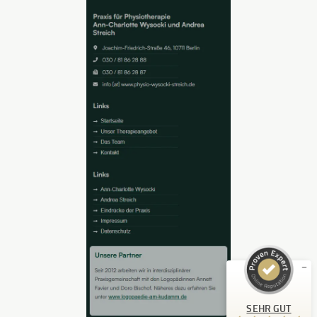
Kundenbewertungen und Erfahrungen zu
Stockmann & Wawrzyniak GbR - 123 Berlin Design
SEHR GUT
%
100
Empfehlungen auf
ProvenExpert.com
5,00
/
4,98
62
43
Bewertungen auf
5
Bewertungen von
SEHR GUT
ProvenExpert.com
anderen Quellen