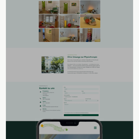
Überarbeitung einfacher, direkt mit der Praxis in Verbindung
zu treten und die wichtigsten Eckdaten zur Behandlung im
Voraus zu teilen.
Das geschwungene Logo in Grün und Gelb haben wir
beibehalten und die Farbkombination auf dezente Art für
das Design der Website übernommen, damit es sich
homogen auf der Seite einfügt. Dies sorgt für
Wiedererkennung bei zufriedenen Kunden. Der Team-
Abschnitt mit professionellem Foto schafft eine
Vertrauensbasis, während die als Block dargestellten Bilder
der Praxis einen Eindruck der Räume vermitteln, ohne von
den Texten abzulenken. Im Footer haben wir alles Wichtige
noch einmal zusammengefasst, damit keine Informationen
zur Praxis untergehen.