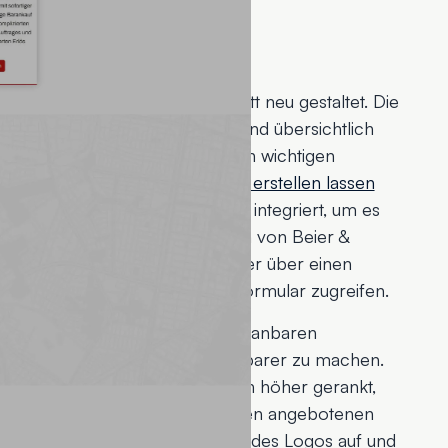
ungen
z von Beier & Peschke komplett neu gestaltet. Die
n-Menüs einfach navigierbar und übersichtlich
utzerfreundlichen Zugang zu allen wichtigen
h unser Kunde die neue
Website erstellen lassen
rmular direkt auf der Startseite integriert, um es
u machen, die Dienstleistungen von Beier &
ehmen. Außerdem können Nutzer über einen
ten Ecke immer direkt auf das Formular zugreifen.
tlicher und der Fokus liegt auf scanbaren
Einbindung, um die Seite sichtbarer zu machen.
t in den Suchmaschinen organisch höher gerankt,
 Berliner Bezirksebene nach den angebotenen
e Farbgestaltung greift die Töne des Logos auf und