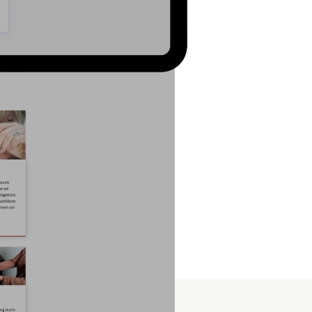
itet und einen
Website-
htlichere
WordPress-
 haben wir auf
local SEO
auffindbar ist.