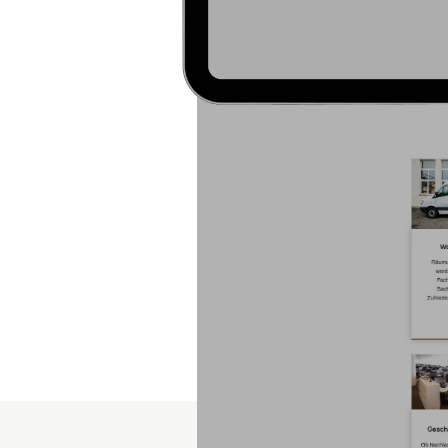
Den Webauftritt von B
Relaunch
durchgeführ
Website
, die Professio
gelegt, damit 