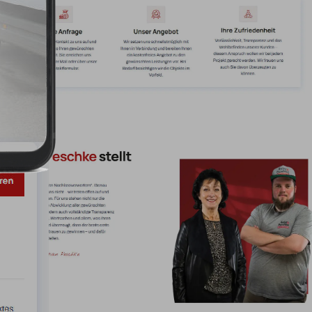
sorgt für Wiedererkennungs
Dropdown-Menü können Besu
und mehr Informationen er
Die Vorstellung des Teams m
Thema der Nachlassverwer
und weckt Vertrauen. Durch
Fragen direkt beantwortet 