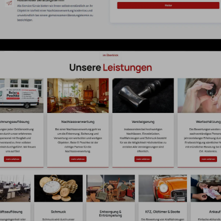
Die Ausgangslage
eier & Peschke GmbH haben wir von Grund auf überarbe
t. Der Kunde wünschte sich eine modernere und übersic
nalität zeigt und Vertrauen weckt. Besonderes Augenmerk
die Seite vor allem in Berlin und auf Bezirksebene optimal 