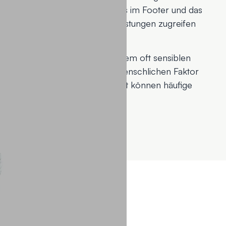
wert. Durch die statischen Links im Footer und das
cher direkt auf alle Dienstleistungen zugreifen
halten.
it professionellen Fotos gibt dem oft sensiblen
tung und Entrümplung einen menschlichen Faktor
 den integrierten FAQ-Abschnitt können häufige
werden.