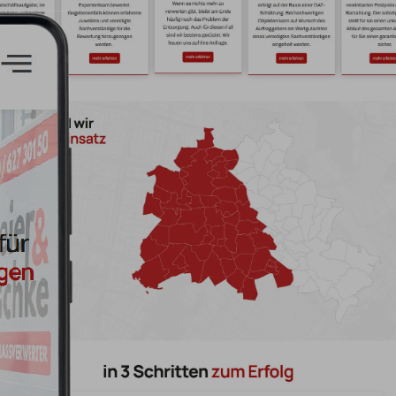
Unsere Lös
Wir haben die Onlinepräsen
Webseite ist durch Dropdow
strukturiert und bietet so n
Information. Nach dem sic
hat, haben wir das Anfragefo
Besuchern noch einfacher z
Peschke in Anspruch zu n
Button in der unteren rech
Das Layout ist nun übersich
Informationen und Keyword-
So wird der Internetauftrit
besonders wenn Nutzer auf
Dienstleistungen suchen. Di