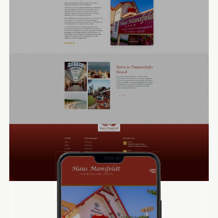
wir ein
Fotoshooting von innen und außen durchgeführt
, um
das Haus professionell zu präsentieren und potenzielle
Gäste zu überzeugen. Hierzu dienen auch präsent
platzierte Google-Bewertungen sowie ein Zertifikat vom
Deutschen Tourismusverband e.V. Damit Interessierte ohne
Umwege mit der Familie Mansfeldt in Kontakt treten
können, haben wir ein Kontaktformular direkt auf der
Website integriert, über das Fragen geklärt werden
können. Für die Buchung gibt es ein eigens
programmiertes, separates Tool, was die Betreiber
unabhängig von den gängigen Buchungsplattformen macht.