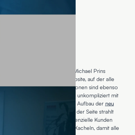
ungen
eführten
Website-Relaunch
hat Michael Prins
Onepager als Unternehmenswebsite, auf der alle
aufgeführt sind. Kontaktinformationen sind ebenso
 von Google Maps, damit Kunden unkompliziert mit
kt treten können. Der moderne Aufbau der
neu
 zu den wichtigsten Infoblöcken der Seite strahlt
positiven ersten Eindruck für potenzielle Kunden
 alle Services in übersichtlichen Kacheln, damit alle