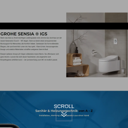
Die Ausgangslage
ins Sanitär einen vollständigen Website-Relaunch durchg
er Jahre nicht gewartet und entsprach nicht mehr dem
Internetnutzer.
SCROLL