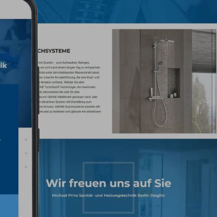
Unsere Lös
Nach dem von uns durchg
Sanitär nun einen smarten 
wichtigen Dienstleistungen 
eingebettet wie eine Karte
dem Unternehmen in Konta
erstellten Website
mit Links
Professionalität und einen 
aus. Die neue Struktur zeigt