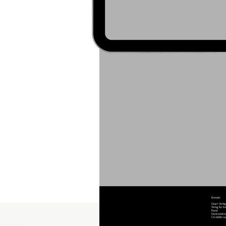
Quart war mit der alten 
Technik, aber das Sy
kompliziert. Der Kunde w
Customization