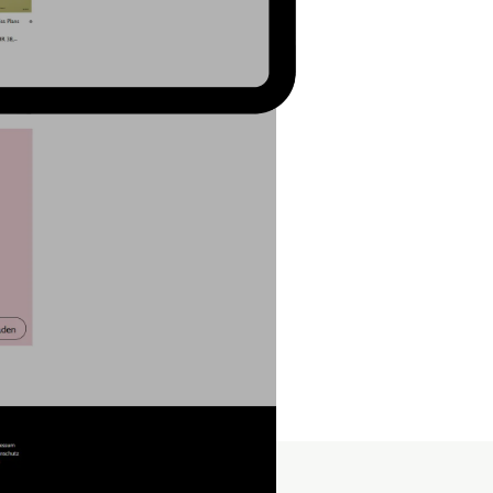
nd entsprach der neuesten
 der Produkte im Shop
icher Optik sowie etliche
 Shop-Systems.