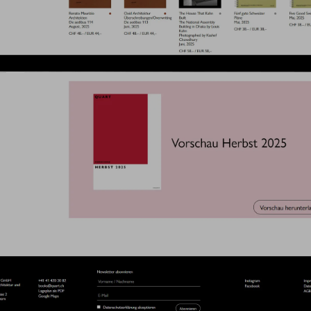
Die Ausgangslage
Website nicht zufrieden. Zwar war sie modern gestaltet u
stem war schwerfällig, die Wartung teuer und die Pflege
ünschte sich ein leichter zu bedienendes System bei gle
s und Optimierungen im Backend, sowie im Frontend des