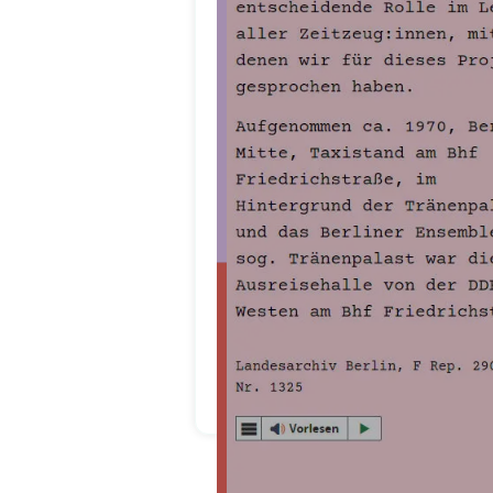
Da wir mit Öffentlichen M
anpassbar. Preisabsprachen 
Herr Stockmann gab 
Die Absprachen und die 
Vereinbarte Zeiten/ Dea
Auch unsere persönlichen 
und vor allem immer übera
Design zu 100 P