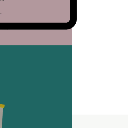
 die Website im Kontext
chte sich eine freundlich
mente enthält, damit die