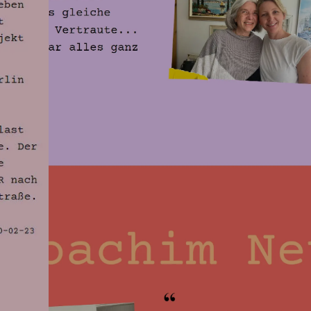
Das sagt der Kunde
itteln gearbeitet haben, war der finanzielle Rahmen absol
mit Herr Stockmann waren absolut fair und wir hatten zu 
hier versucht wird noch zusätzlich etwas „herauszuholen“
oft individuellen Input und Hinweise zu Verbesserungen
Projektplanung per Mail erfolgten absolut zuverlässig 
dlines wurden immer eingehalten, konstante Informationss
jederzeit abgeholt!
Vorstellung vom Aufbau und der Aufmachung wurden zu
us zeitnah umgesetzt! Wir empfehlen die
Berliner Webd
rozent weiter! Besten Dank für die überaus angenehme
CAROLINE JACOBI | DRÜBEN! …UND DANN?