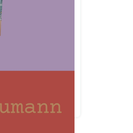
ut fest gesteckt und nicht
keiner Zeit das Gefühl, dass
.
 oder Optimierungen.
und stets nah am Kunden.
chleife. Wir fühlten uns
 100 Prozent wie gewünscht
esign Agentur
– 123 Berlin
 Zusammenarbeit!