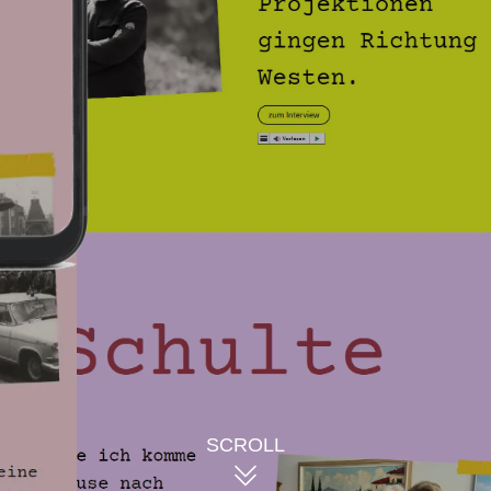
Websitebesucher können di
wiedergeben sowie die Inha
Features zur
Barrierefreih
Interviews für Menschen mit
SCROLL