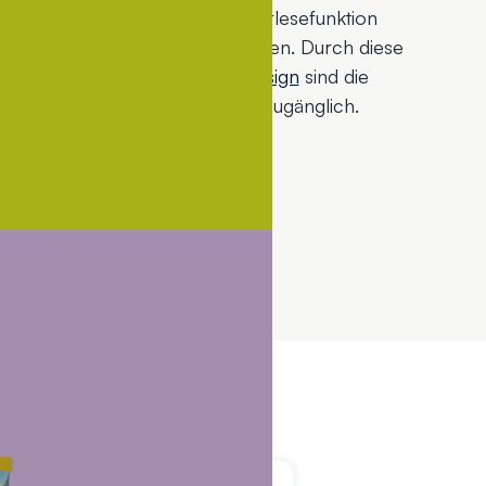
e Interviews außerdem per Vorlesefunktion
lte in einfacher Sprache anzeigen. Durch diese
eit mit einem WordPress-Webdesign
sind die
 Sehbeeinträchtigung leichter zugänglich.