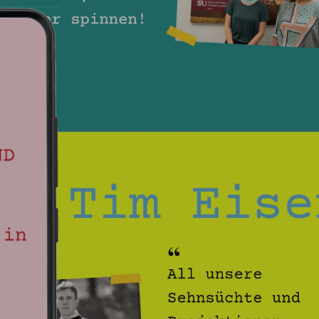
Unsere Lös
DRÜBEN! … UND DANN? be
Website
. Neben dem anspre
Blöcken für die einzelnen I
Umsetzung darauf geachtet, 
Sicherheitsstandards entspr
auffällige Farben für einen 
erstellte Logo verkörpert 
Das Projekt wünschte sich e
Deshalb haben wir einen Ko
Seite für bessere Lesbarkei