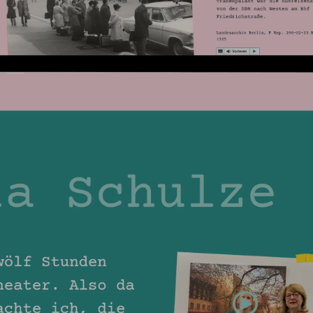
Die Ausgangslage
weite des Projekts haben wir für DRÜBEN! … UND DANN?
nches
von Grund auf neugestaltet. Die Projektleiterin wüns
e für jeden einfach zu bedienen ist und barrierefreie Ele
wichtigen Inhalte im Vordergrund stehen.