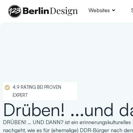
Websites
4.9 RATING BEI PROVEN
EXPERT
Drüben! ...und 
DRÜBEN! … UND DANN? ist ein erinnerungskulturelles P
nachgeht, wie es für (ehemalige) DDR-Bürger nach dem 