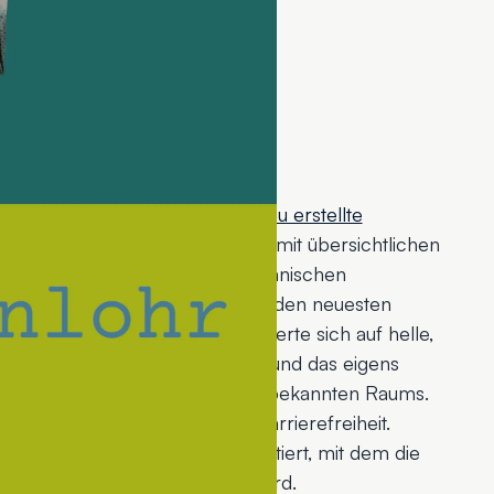
ungen
kam von uns eine komplett
neu erstellte
chend gestalteten Webdesign mit übersichtlichen
nterviews haben wir bei der technischen
dass die Seite schnell lädt und den neuesten
icht. Unsere Farbwahl konzentrierte sich auf helle,
positiven Einstieg in das Thema, und das eigens
die Inhalte des Verlassens eines bekannten Raums.
inige Besonderheiten für die Barrierefreiheit.
ntrast-Switch-Button implementiert, mit dem die
t in Schwarz-Weiß dargestellt wird.