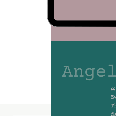
Für eine größere Reich
eines
Webdesign-Relau
gestaltete Webseite, di