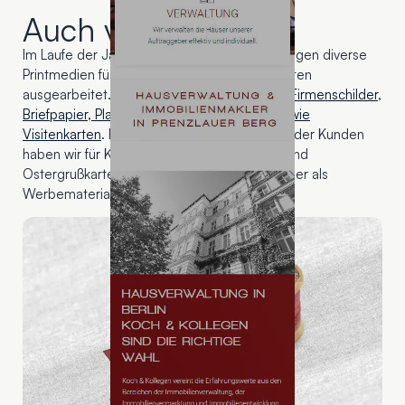
Auch von uns
Im Laufe der Jahre haben wir für Koch & Kollegen diverse
Printmedien für unterschiedliche Gelegenheiten
ausgearbeitet. Darunter sind
Werbebanner, Firmenschilder,
Briefpapier, Plakate, Flyer und Broschüren sowie
Visitenkarten
. Für die persönliche Betreuung der Kunden
haben wir für Koch & Kollegen Weihnachts- und
Ostergrußkarten erstellt sowie Schlüsselbänder als
Werbematerial.