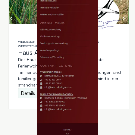
WEBDESIGN, SEO / SEA, PRINTDESIGN, TEXTERSTELLUNG,
WERBETECHNIK
Haus Albatros Ostsee
Das Haus Albatros Ostsee vermietet private
Ferienwohnungen in exponierter Lage in
Timmendorfer Strand. Die vier Ferienwohnungen sind
familiengerecht ausgestattet und Hunde sind in der
strandnahen Unterkunft gerne gesehen.
Details
Kundenbewertungen und Erfahrungen zu
Stockmann & Wawrzyniak GbR - 123 Berlin Design