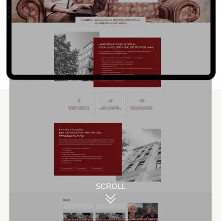
Unsere Lösungen
Mit Beginn unserer Zusammenarbeit haben wir für Koch &
Kollegen das Logo und Corporate Design komplett neu
erstellt und seitdem nur minimal überarbeitet. Das in
dunkelgrau und dunkelrot gehaltene ist zeitlos und elegant
SCROLL
und bietet mittlerweile Wiedererkennungswert in den
Straßen der Stadt, wozu auch die von uns designte
Fensterbeschriftung der Büroräume sowie die