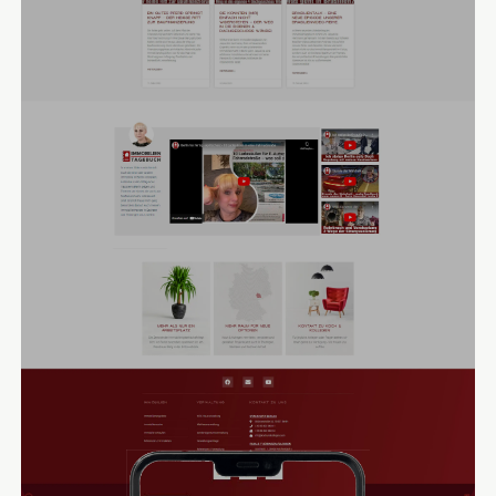
Fahrzeugbeschriftung der Geschäftswagen
beitragen. Wir
haben die Website von Grund auf konzeptioniert,
übersichtliche Menüs und Untermenüs erstellt, um die
Seite leicht navigierbar zu halten und Informationen schnell
und einfach auffindbar zu machen.
Wir haben Koch & Kollegen mit unserer Expertise bei der
Foto- und Motivauswahl
für die Website unterstützt, damit
sie die eigens geschriebenen
SEO
-optimierten Texte
perfekt ergänzen. Für den Erfolg eines Unternehmens ist
die Sichtbarkeit in den Suchmaschinen von entscheidender
Bedeutung, damit potenzielle Kunden auf sie aufmerksam
werden können. Die Texte für die Themen Hausverwaltung
und Immobilienmakler decken zu diesem Zweck alle
wichtigen Keywords ab und spiegeln die Professionalität
der Immobiliengesellschaft wider.