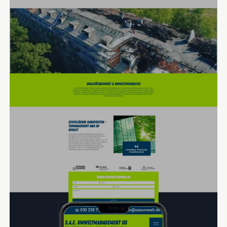
Das Layout ist nach dem
Website-Relaunch
übersichtlicher
gestaltet und die Startseite enthält Verlinkungen zu allen
Dienstleistungen. Der Fokus lag auf
lokale SEO-
Optimierung
inkl. individuell konzipierter Texte, damit die
Seite hoch in den Suchmaschinen rankt. Dies erreichen wir
außerdem durch
SEA, also Google Ads
, was dem
Webauftritt einen zusätzlichen Push nach oben ermöglicht,
wenn Interessenten auf lokaler Ebene nach den
angebotenen Leistungen in Berlin suchen. Die Texte
werden durch professionelle Fotos und Videos ergänzt, die
Auftraggebern einen Eindruck von der Arbeit von S.A.E.
geben. Auf der Referenzen-Unterseite fungieren diese als
Anschauungsmaterial für erfolgreich abgeschlossene
Projekte.