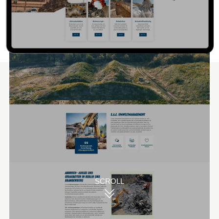
Unsere Lösungen
Wir haben die Onlinepräsenz von S.A.E.
Umweltmanagement vollständig überarbeitet. Durch Drop-
Down-Menüs ist die Seite nun einfach navigierbar,
übersichtlich strukturiert und alle Informationen zu den
angebotenen Dienstleistungen sind über Header und
Footer direkt auffindbar. Alle Unterseiten enthalten ein
SCROLL
integriertes Kontaktformular, das Interessenten auch über
einen Link im Header erreichen können. Das erleichtert es
potenziellen Auftraggebern, mit S.A.E.
Umweltmanagement in Kontakt zu treten.