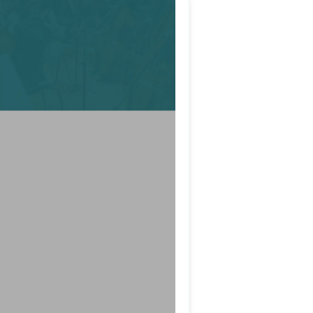
!
n
von 123 Berlin Design! Von
 Kreativität und Engagement
ellungen auf den Punkt
nz neues Level gehoben. Die
tet, und auch kurzfristige
.
e, die perfekt zu meinem
ndruckt hat mich, wie sehr
stimmt ist – sowohl technisch
em, der einen Webdesigner