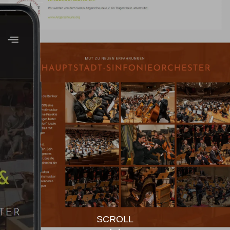
Unsere Lös
„Jugend dirigiert“ bekam 
Herzstück der neuen Seite 
die Onlinenutzung sowie ei
Spenden, damit Besucherin
unterstützen können. Für d
permanenten Button in der
Feature noch mehr Präsenz 
und Hellgrün wirkt das Desig
schwarzem Grund wirkt mode
junge Menschen für Musik 
den Namen des Vereins dur
und sorgt so für Wiederer
Das
neu erstellte Webdesig
SCROLL
einzelnen Abschnitte könn