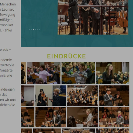
Das sagt der Kunde
Herausragender Webdesigner – absolut empfehlenswert
t von der Zusammenarbeit mit den
Berliner Webdesigner
 finalen Umsetzung hat er unschlagbare Professionalität,
nn hat es nicht nur geschafft, meine Wünsche und Vorst
ch mit eigenen innovativen Ideen das Projekt auf ein ga
ts reibungslos, alle meine Fragen wurden prompt beantwor
Änderungen wurden flexibel und unkompliziert umgesetzt
r sich: Eine wunderschöne, benutzerfreundliche Webseit
 meinen Kunden hervorragend ankommt. Besonders beei
s achtet und dafür sorgt, dass wirklich alles perfekt abge
als auch visuell.
mann mit 123 Berlin Design mit voller Überzeugung jed