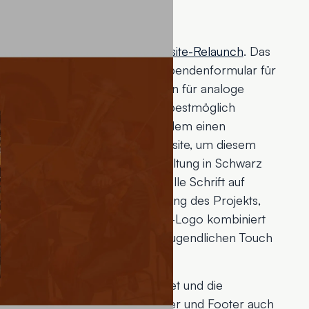
ungen
von uns einen umfassenden
Website-Relaunch
. Das
ist das harmonisch integrierte Spendenformular für
ne Übersicht über die Kontodaten für analoge
nen und Besucher das Projekt bestmöglich
en Spendenaufruf gibt es außerdem einen
 unteren rechten Ecke der Website, um diesem
zu bieten. Durch die Farbgestaltung in Schwarz
n auffällig und doch nahbar. Helle Schrift auf
rn und passt so zur Ausrichtung des Projekts,
zu begeistern. Das Wortmarken-Logo kombiniert
ch seine Font-Wahl mit einem jugendlichen Touch
kennungswert.
n
ist nun ansprechender gestaltet und die
en über den dynamischen Header und Footer auch