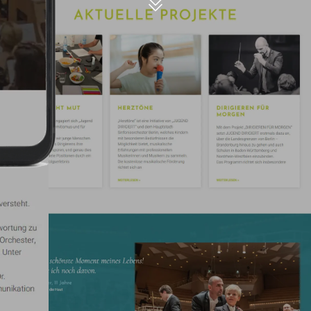
direkt ausgewählt werden. 
Mitarbeiter und einer Über
jungen Dirigentinnen und D
Texte, farbenfrohe Gesamt
professioneller Fotos
veran
Weiterlesen ein. Direkte Li
ermöglichen Vernetzung üb
nahtloses Erlebnis.