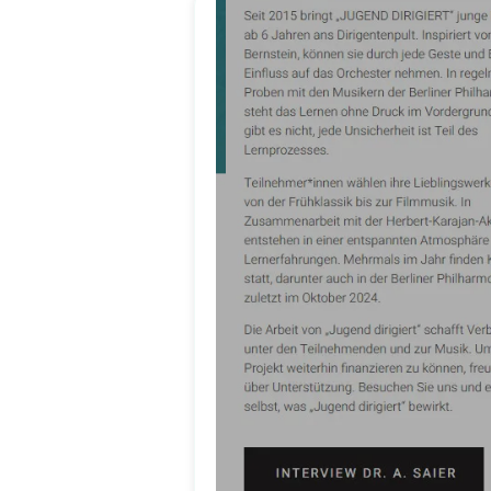
Ich bin mehr als begeister
der ersten Beratung bis zur
gezeigt. Herr Stockma
umzusetzen, sondern hat au
Kommunikation verlief ste
Das Ergebnis spricht fü
Unternehmen passt und bei
123 Berlin Design auf Detail
Ich empfehle Herrn Stock