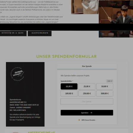
Die Ausgangslage
n „Jugend dirigiert“ entsprach nicht mehr den Anforderun
gestaltet haben. Der Projektleiter wünschte sich eine pr
de Webseite, mit der auch Spenden für den Verein ohne